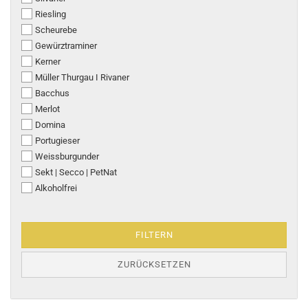
Riesling
Scheurebe
Gewürztraminer
Kerner
Müller Thurgau I Rivaner
Bacchus
Merlot
Domina
Portugieser
Weissburgunder
Sekt | Secco | PetNat
Alkoholfrei
FILTERN
ZURÜCKSETZEN