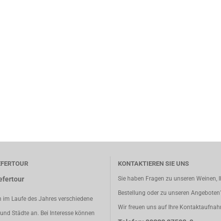
EFERTOUR
KONTAKTIEREN SIE UNS
efertour
Sie haben Fragen zu unseren Weinen, I
Bestellung oder zu unseren Angeboten
n im Laufe des Jahres verschiedene
Wir freuen uns auf Ihre Kontaktaufna
und Städte an. Bei Interesse können