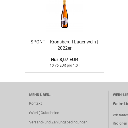
SPONTI - Kronsberg I Lagenwein |
2022er
Nur 8,07 EUR
10,76 EUR pro 1,0 l
MEHR ÜBER...
WEIN-LI
Kontakt
Wein-Li
(Wert-)Gutscheine
Wir fahre
Versand- und Zahlungsbedingungen
Regionen 