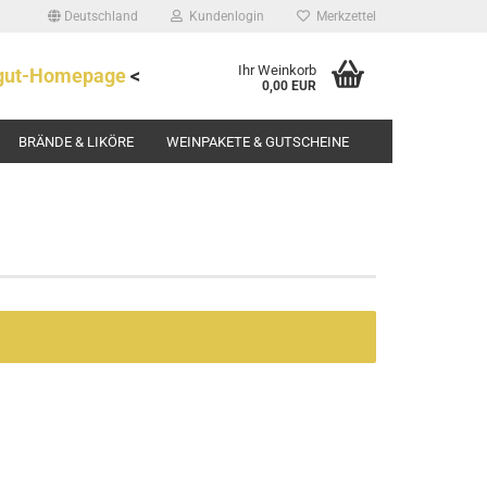
Deutschland
Kundenlogin
Merkzettel
Ihr Weinkorb
ngut-Homepage
<
0,00 EUR
BRÄNDE & LIKÖRE
WEINPAKETE & GUTSCHEINE
rstellen
rt vergessen?