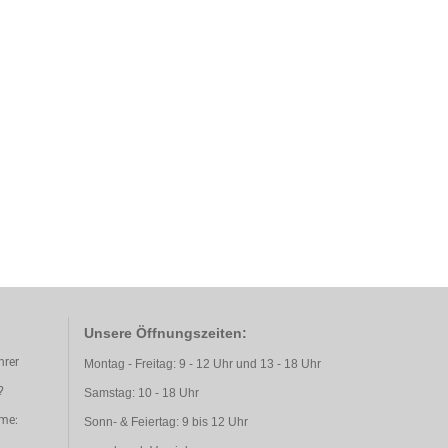
Unsere Öffnungszeiten:
hrer
Montag - Freitag: 9 - 12 Uhr und 13 - 18 Uhr
?
Samstag: 10 - 18 Uhr
hme:
Sonn- & Feiertag: 9 bis 12 Uhr