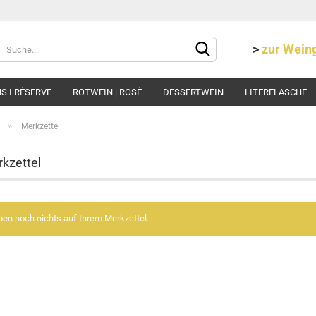
Lieferland
>
zur Wei
 I RÉSERVE
ROTWEIN | ROSÉ
DESSERTWEIN
LITERFLASCHE
»
Merkzettel
rkzettel
Konto e
ben noch nichts auf Ihrem Merkzettel.
Passwo