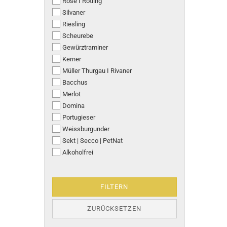
Rosé I Rotling
Silvaner
Riesling
Scheurebe
Gewürztraminer
Kerner
Müller Thurgau I Rivaner
Bacchus
Merlot
Domina
Portugieser
Weissburgunder
Sekt | Secco | PetNat
Alkoholfrei
FILTERN
ZURÜCKSETZEN