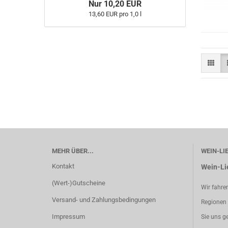
Nur 10,20 EUR
13,60 EUR pro 1,0 l
MEHR ÜBER...
WEIN-LI
Kontakt
Wein-Li
(Wert-)Gutscheine
Wir fahre
Versand- und Zahlungsbedingungen
Regionen 
Impressum
Sie uns g