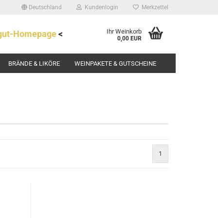
Deutschland
Kundenlogin
Merkzettel
Ihr Weinkorb
ngut-Homepage
<
0,00 EUR
BRÄNDE & LIKÖRE
WEINPAKETE & GUTSCHEINE
rstellen
1
rt vergessen?