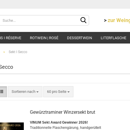
Lieferland
>
zur Wei
 I RÉSERVE
ROTWEIN | ROSÉ
DESSERTWEIN
LITERFLASCHE
»
Sekt I Secco
 Secco
Konto e
Sortieren nach
60 pro Seite
Passwo
Gewürztraminer Winzersekt brut
VINUM Sekt Award Gewinner 2026!
Traditionnelle Flaschengärung, handgerüttelt