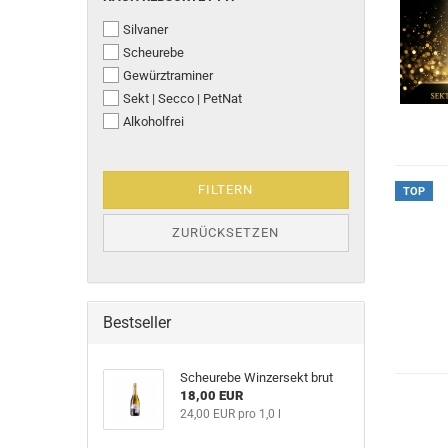
Silvaner
Scheurebe
Gewürztraminer
Sekt | Secco | PetNat
Alkoholfrei
FILTERN
TOP
ZURÜCKSETZEN
Bestseller
Scheurebe Winzersekt brut
18,00 EUR
24,00 EUR pro 1,0 l