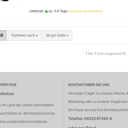
Lieferzeit:
ca. 3-4 Tage
(Ausland abweichend)
Sortieren nach
60 pro Seite
1
bis
7
(von insgesamt
7
)
EFERTOUR
KONTAKTIEREN SIE UNS
efertour
Sie haben Fragen zu unseren Weinen, I
Bestellung oder zu unseren Angeboten
n im Laufe des Jahres verschiedene
Wir freuen uns auf Ihre Kontaktaufna
und Städte an. Bei Interesse können
Telefon: 09323 87593-0
erne unverbindlich kontaktieren.
oder per Email