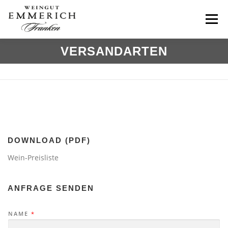
Zum
Inhalt
Menü
springen
VERSANDARTEN
HOME
WEINBAU
AUSZEICHNUNGEN
ÜBER UNS
ÜBERNACHTEN
ERLEBEN
KONTAKT
DOWNLOAD (PDF)
Wein-Preisliste
> WEINSHOP
ANFRAGE SENDEN
NAME
*