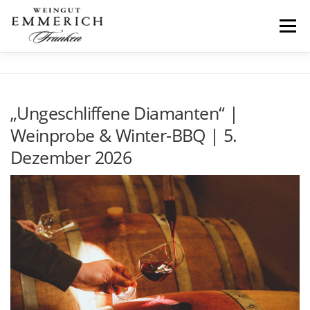
Zum
Inhalt
Menü
springen
HOME
WEINBAU
AUSZEICHNUNGEN
„Ungeschliffene Diamanten“ |
Weinprobe & Winter-BBQ | 5.
ÜBER UNS
Dezember 2026
ÜBERNACHTEN
ERLEBEN
KONTAKT
> WEINSHOP