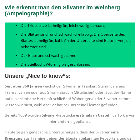
Wie erkennt man den Silvaner im Weinberg
(Ampelographie)?
Die Triebspitze ist hellgrün, leicht wollig behaart,
Die Blätter sind rund, schwach dreilappig. Die Oberseite des
Blattes ist hellgrün, kahl. An der Unterseite sind Blattnerven, die
beborstet sind.
Der Blattrand schwach gezähnt.
Die Stielbucht V-förmig bis geschlossen.
Unsere „Nice to know“s:
Seit über 350 Jahren
wächst der Silvaner in Franken. Stammt sie aus
Transsilvanien oder aus Silvan (Stadt in Mittelasien) oder lässt der Name
auf eine römische Herkunft schließen? Woher genau der Silvaner kommt,
wissen wir nicht, wohl aber er hat bei uns seine Heimat gefunden.
Bereits 1659 wurden Silvaner-Rebstöcke
erstmals in Castell
, ca 15 km von
hier entfernt, gepflanzt.
Heute zeigen genetische Untersuchungen, dass der Silvaner
eine
Kreuzung
aus Traminer, einer der ältesten bekannten Rebsorten, und der