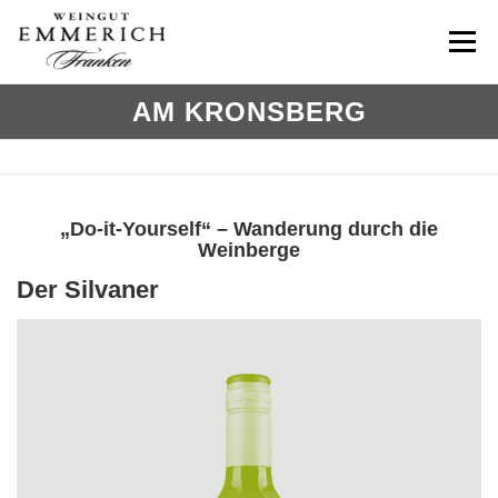
Zum
Inhalt
Menü
springen
AM KRONSBERG
HOME
WEINBAU
AUSZEICHNUNGEN
ÜBER UNS
„Do-it-Yourself“ – Wanderung durch die
Weinberge
Der Silvaner
ÜBERNACHTEN
ERLEBEN
KONTAKT
> WEINSHOP